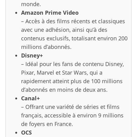
monde.
S
Amazon Prime Video
e
– Accès à des films récents et classiques
a
avec une adhésion, ainsi qu’à des
r
contenus exclusifs, totalisant environ 200
c
h
millions d’abonnés.
f
Disney+
o
– Idéal pour les fans de contenu Disney,
r
Pixar, Marvel et Star Wars, qui a
:
rapidement atteint plus de 100 millions
d’abonnés en moins de deux ans.
Canal+
– Offrant une variété de séries et films
français, accessible à environ 9 millions
de foyers en France.
OCS