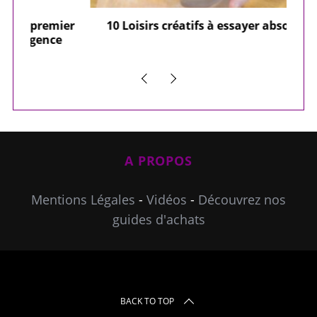
ier
10 Loisirs créatifs à essayer absolument
e
A PROPOS
Mentions Légales
-
Vidéos
-
Découvrez nos
guides d'achats
BACK TO TOP