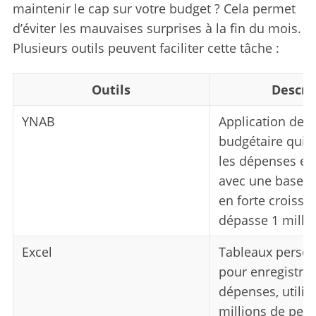
maintenir le cap sur votre budget ? Cela permet
d’éviter les mauvaises surprises à la fin du mois.
Plusieurs outils peuvent faciliter cette tâche :
Outils
Descri
YNAB
Application de g
budgétaire qui a
les dépenses et à
avec une base d’
en forte croissa
dépasse 1 millio
Excel
Tableaux person
pour enregistrer 
dépenses, utilis
millions de per