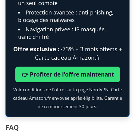
un seul compte
Protection avancée : anti-phishing,
blocage des malwares
Navigation privée : IP masquée,
trafic chiffré
S
Offre exclusive :
-73% + 3 mois offerts +
e
Carte cadeau Amazon.fr
a
r
👉 Profiter de l’offre maintenant
c
h
f
Voir conditions de l’offre sur la page NordVPN. Carte
o
cadeau Amazon.fr envoyée après éligibilité. Garantie
r
de remboursement 30 jours.
:
FAQ