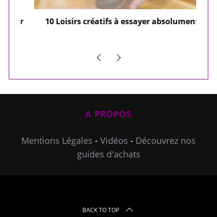
ier
10 Loisirs créatifs à essayer absolument
e
A PROPOS
Mentions Légales
-
Vidéos
-
Découvrez nos
guides d'achats
BACK TO TOP