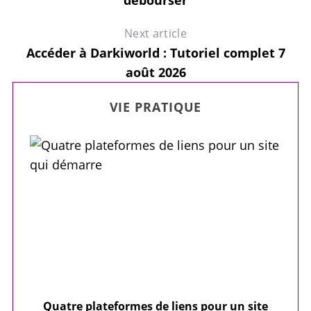
débourser
Next article
Accéder à Darkiworld : Tutoriel complet 7
août 2026
VIE PRATIQUE
our
Quatre plateformes de liens pour un site
Y