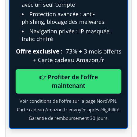
e
avec un seul compte
a
Protection avancée : anti-
r
phishing, blocage des malwares
c
h
Navigation privée : IP masquée,
f
trafic chiffré
o
Offre exclusive :
-73% + 3 mois offerts
r
:
+ Carte cadeau Amazon.fr
👉 Profiter de l’offre
maintenant
Voir conditions de l’offre sur la page NordVPN.
Carte cadeau Amazon.fr envoyée après éligibilité.
Garantie de remboursement 30 jours.