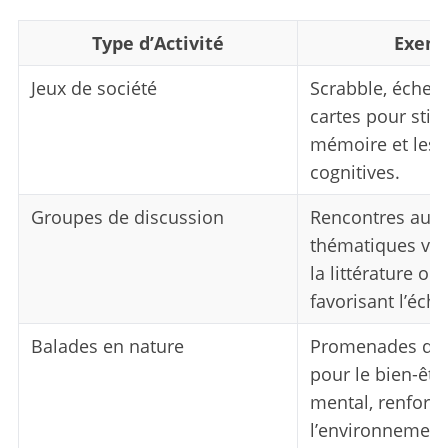
Type d’Activité
Exem
Jeux de société
Scrabble, échecs
cartes pour stim
mémoire et les 
cognitives.
Groupes de discussion
Rencontres auto
thématiques va
la littérature ou 
favorisant l’éch
Balades en nature
Promenades dan
pour le bien-êtr
mental, renforça
l’environnement