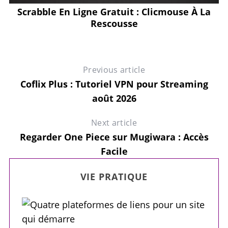
ux
Scrabble En Ligne Gratuit : Clicmouse À La
L
Rescousse
Previous article
Coflix Plus : Tutoriel VPN pour Streaming
août 2026
Next article
Regarder One Piece sur Mugiwara : Accès
Facile
VIE PRATIQUE