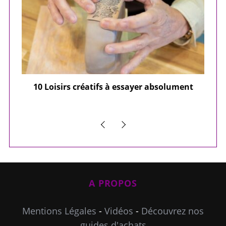
ier
10 Loisirs créatifs à essayer absolument
e
A PROPOS
Mentions Légales
-
Vidéos
-
Découvrez nos
guides d'achats