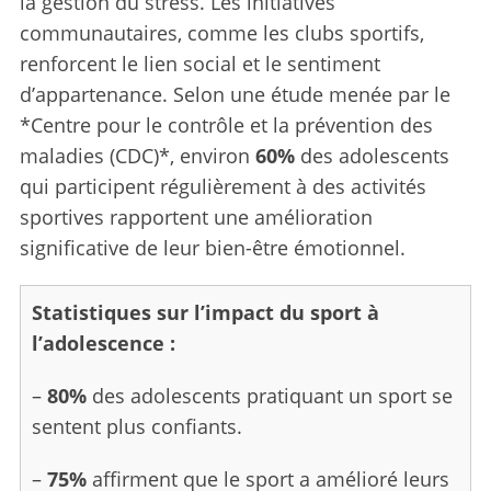
la gestion du stress. Les initiatives
communautaires, comme les clubs sportifs,
renforcent le lien social et le sentiment
S
d’appartenance. Selon une étude menée par le
e
*Centre pour le contrôle et la prévention des
a
r
maladies (CDC)*, environ
60%
des adolescents
c
qui participent régulièrement à des activités
h
sportives rapportent une amélioration
f
significative de leur bien-être émotionnel.
o
r
:
Statistiques sur l’impact du sport à
l’adolescence :
–
80%
des adolescents pratiquant un sport se
sentent plus confiants.
–
75%
affirment que le sport a amélioré leurs