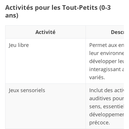
Activités pour les Tout-Petits (0-3
ans)
Activité
Descri
Jeu libre
Permet aux enfa
leur environnem
développer leur 
interagissant av
variés.
Jeux sensoriels
Inclut des activit
auditives pour s
sens, essentiell
développement c
précoce.