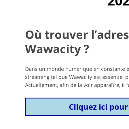
202
Où trouver l’adres
Wawacity ?
Dans un monde numérique en constante évol
streaming tel que Wawacity est essentiel p
Actuellement, afin de la voir apparaître, il 
Cliquez ici pour
Yoga doux à d
exercices pour
êtr