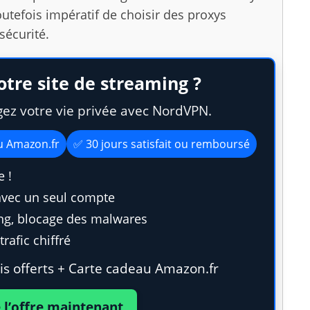
outefois impératif de choisir des proxys
sécurité.
otre site de streaming ?
gez votre vie privée avec NordVPN.
au Amazon.fr
✅ 30 jours satisfait ou remboursé
 !
avec un seul compte
ing, blocage des malwares
rafic chiffré
s offerts + Carte cadeau Amazon.fr
e l’offre maintenant