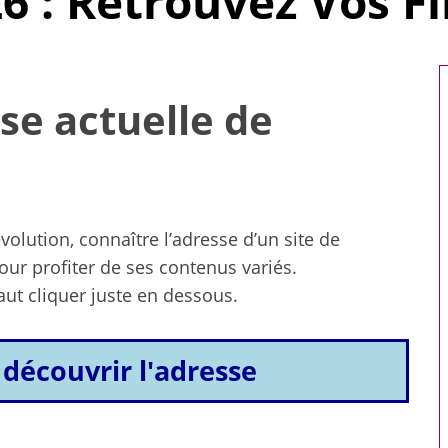
6 : Retrouvez Vos F
se actuelle de
ution, connaître l’adresse d’un site de
our profiter de ses contenus variés.
faut cliquer juste en dessous.
 découvrir l'adresse
omicile : 5
Comment choisir le
 votre bien-
réfrigérant R32 pour votre
e
système de climatisation