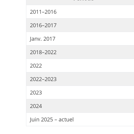
2011–2016
2016–2017
S
e
Janv. 2017
a
r
2018–2022
c
h
2022
f
o
2022–2023
r
:
2023
2024
Juin 2025 – actuel