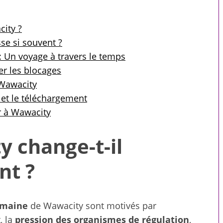
city ?
se si souvent ?
: Un voyage à travers le temps
er les blocages
 Wawacity
 et le téléchargement
r à Wawacity
 change-t-il
nt ?
 pour toute la
Compagnons virtuels : ce
omaine
de Wawacity sont motivés par
le
que le premier message
révèle sur une intelligence
, la
pression des organismes de régulation
,