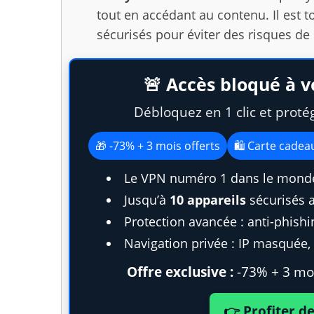
tout en accédant au contenu. Il est t
sécurisés pour éviter des risques de 
🚨 Accès bloqué à v
Débloquez en 1 clic et proté
🎁 -73% + 3 mois offerts
🛍️ Carte cade
Le VPN numéro 1 dans le monde
Jusqu’à
10 appareils
sécurisés 
Protection avancée : anti-phish
Navigation privée : IP masquée, t
Offre exclusive :
-73% + 3 moi
👉 Profiter d