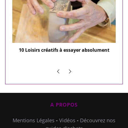
ier
10 Loisirs créatifs à essayer absolument
e
A PROPOS
Mentions Légales
-
Vidéos
-
Découvrez nos