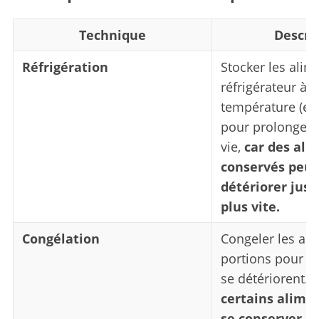
Technique
Descri
Réfrigération
Stocker les ali
réfrigérateur à 
température (ent
pour prolonger 
vie,
car des ali
conservés peuv
détériorer jusq
plus vite.
Congélation
Congeler les al
portions pour évi
se détériorent.
certains alime
se conserver j