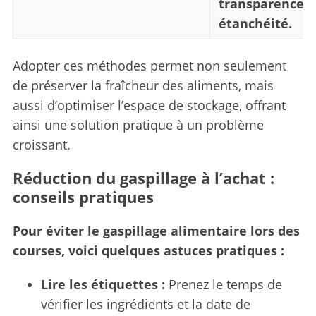
transparence e
étanchéité.
Adopter ces méthodes permet non seulement
de préserver la fraîcheur des aliments, mais
aussi d’optimiser l’espace de stockage, offrant
ainsi une solution pratique à un problème
croissant.
S
e
Réduction du gaspillage à l’achat :
a
r
conseils pratiques
c
h
Pour éviter le gaspillage alimentaire lors des
f
courses, voici quelques astuces pratiques :
o
r
Lire les étiquettes :
Prenez le temps de
:
vérifier les ingrédients et la date de