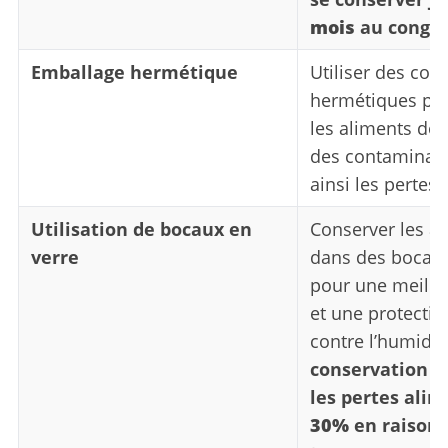
mois
au congél
Emballage hermétique
Utiliser des con
hermétiques pou
les aliments de 
des contaminant
ainsi les pertes.
Utilisation de bocaux en
Conserver les a
verre
dans des bocaux
pour une meilleu
et une protectio
contre l’humidit
conservation p
les pertes alim
30%
en raison 