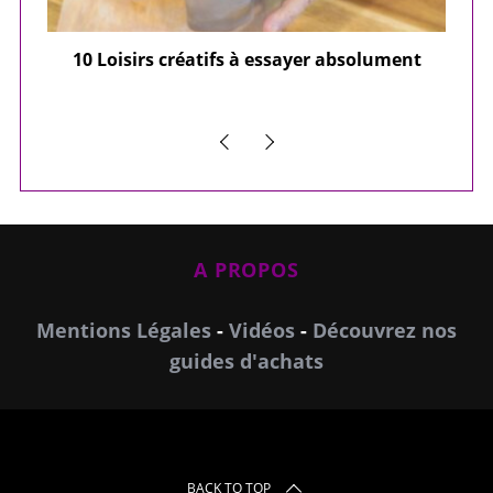
ier
10 Loisirs créatifs à essayer absolument
e
A PROPOS
Mentions Légales
-
Vidéos
-
Découvrez nos
guides d'achats
BACK TO TOP