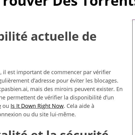
Trouver Des Torrent
bilité actuelle de
, il est important de commencer par vérifier
égulièrement d’adresse pour éviter les blocages.
 cpasbien.ai, mais des miroirs peuvent exister. En
gne permettent de vérifier la disponibilité d’un
e
ou
Is It Down Right Now
. Cela aide à
connexion ou du site lui-même.
omicile : 5
Comment choisir le
 votre bien-
réfrigérant R32 pour votre
e
système de climatisation
lité et la sécurité