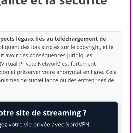
pects légaux liés au téléchargement de
iquent des lois strictes sur le copyright, et le
t avoir des conséquences juridiques
(Virtual Private Network) est fortement
on et préserver votre anonymat en ligne. Cela
rganismes de surveillance ou des entreprises de
otre site de streaming ?
 pour toute la
Compagnons virtuels : ce
le
que le premier message
gez votre vie privée avec NordVPN.
révèle sur une intelligence