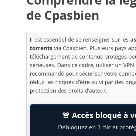
de Cpasbien
Il est essentiel de se renseigner sur les
as
torrents
via Cpasbien. Plusieurs pays appl
téléchargement de contenus protégés peu
sérieuses. Dans ce cadre, utiliser un VPN 
recommandé pour sécuriser votre connexi
réduit les risques d’être suivi par des o
protection des droits d’auteur.
🚨 Accès bloqué à v
Idées de loisirs
famil
Débloquez en 1 clic et proté