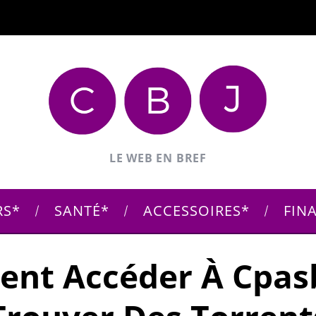
LE WEB EN BREF
RS
SANTÉ
ACCESSOIRES
FIN
nt Accéder À Cpasb