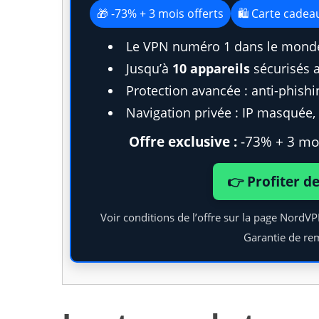
🎁 -73% + 3 mois offerts
🛍️ Carte cade
Le VPN numéro 1 dans le monde
Jusqu’à
10 appareils
sécurisés 
Protection avancée : anti-phish
Navigation privée : IP masquée, t
Offre exclusive :
-73% + 3 moi
👉 Profiter d
Voir conditions de l’offre sur la page NordV
Garantie de re