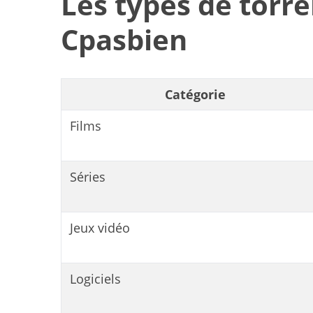
Les types de torre
Cpasbien
S
e
Catégorie
a
r
Films
c
h
f
Séries
o
r
:
Jeux vidéo
Logiciels