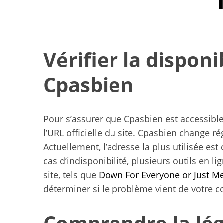
Vérifier la disponi
Cpasbien
Pour s’assurer que Cpasbien est accessible
l’URL officielle du site. Cpasbien change r
Actuellement, l’adresse la plus utilisée est
cas d’indisponibilité, plusieurs outils en li
site, tels que
Down For Everyone or Just M
déterminer si le problème vient de votre 
Yoga doux à d
exercices pour
êtr
Comprendre la léga