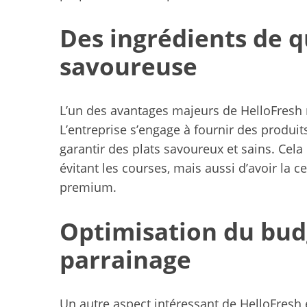
Des ingrédients de q
savoureuse
L’un des avantages majeurs de HelloFresh r
L’entreprise s’engage à fournir des produits
garantir des plats savoureux et sains. Ce
évitant les courses, mais aussi d’avoir la c
premium.
S
e
Optimisation du bud
a
r
parrainage
c
h
f
Un autre aspect intéressant de HelloFresh 
o