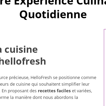
re Expérience Culin
Quotidienne
a cuisine
hellofresh
ource précieuse, HelloFresh se positionne comme
eurs de cuisine qui souhaitent simplifier leur
té. En proposant des
recettes faciles
et variées,
sforme la manière dont nous abordons la
Yoga doux à domicile : 5