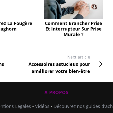
ez La Fougère
Comment Brancher Prise
taghorn
Et Interrupteur Sur Prise
Murale ?
Next article
ns
Accessoires astucieux pour
améliorer votre bien-être
A PROPOS
ntions Légales
-
Vidéos
-
Découvrez nos guides d'ach