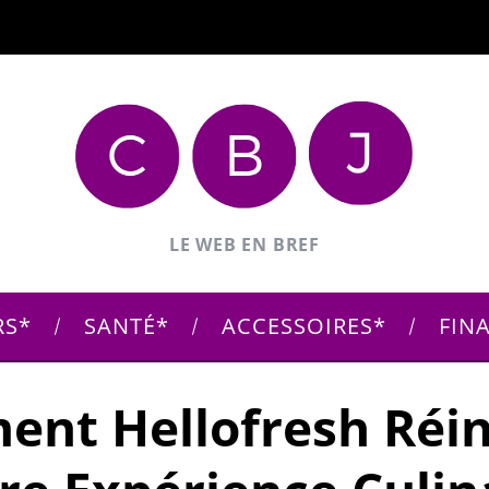
LE WEB EN BREF
RS
SANTÉ
ACCESSOIRES
FIN
nt Hellofresh Réi