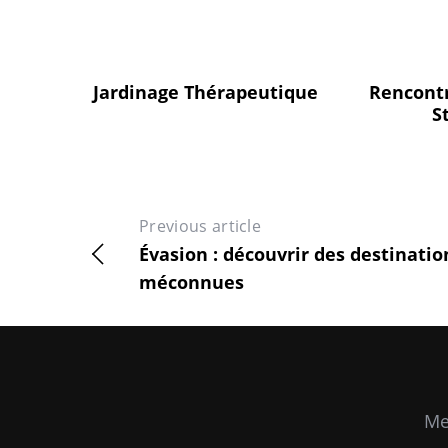
Jardinage Thérapeutique
Rencontr
S
Previous article
Évasion : découvrir des destinatio
méconnues
Me