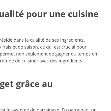
exercices pour votre bien-
être
ualité pour une cuisine
éside dans la qualité de ses ingrédients.
 frais et de saison, ce qui est crucial pour
la permet non seulement de gagner du temps en
ertitude de cuisiner avec des ingrédients
get grâce au
est le système de parrainage. En parrainant un