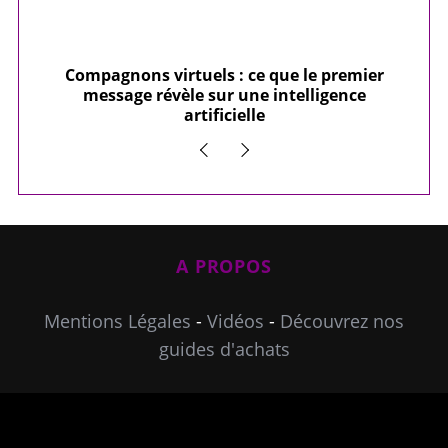
remier
10 Loisirs créatifs à essayer absolument
ence
A PROPOS
Mentions Légales
-
Vidéos
-
Découvrez nos
guides d'achats