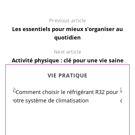
Previous article
Les essentiels pour mieux s’organiser au
quotidien
Next article
Activité physique : clé pour une vie saine
n
A
VIE PRATIQUE