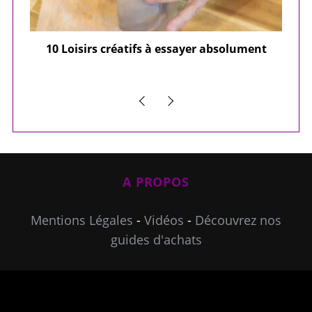
ier
10 Loisirs créatifs à essayer absolument
e
A PROPOS
Mentions Légales
-
Vidéos
-
Découvrez nos
guides d'achats