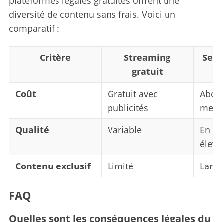
plateformes légales gratuites offrent une
diversité de contenu sans frais. Voici un
comparatif :
Critère
Streaming
Serv
gratuit
Coût
Gratuit avec
Abon
publicités
mens
Qualité
Variable
En gé
élevé
Contenu exclusif
Limité
Large
FAQ
Quelles sont les conséquences légales du