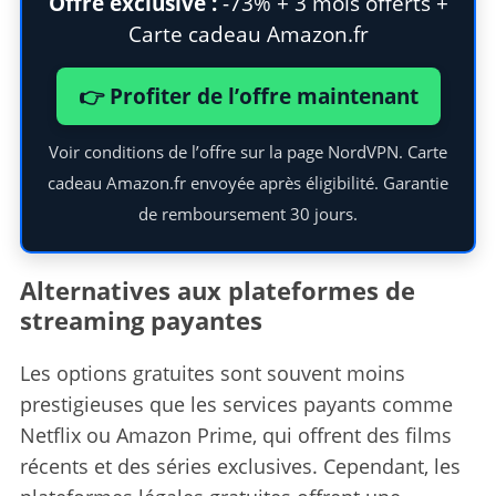
Offre exclusive :
-73% + 3 mois offerts +
Carte cadeau Amazon.fr
👉 Profiter de l’offre maintenant
Voir conditions de l’offre sur la page NordVPN. Carte
cadeau Amazon.fr envoyée après éligibilité. Garantie
de remboursement 30 jours.
S
e
Alternatives aux plateformes de
a
r
streaming payantes
c
h
Les options gratuites sont souvent moins
f
prestigieuses que les services payants comme
o
Netflix ou Amazon Prime, qui offrent des films
r
:
récents et des séries exclusives. Cependant, les