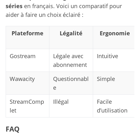
séries
en français. Voici un comparatif pour
aider à faire un choix éclairé :
Plateforme
Légalité
Ergonomie
S
e
Gostream
Légale avec
Intuitive
a
abonnement
r
c
Wawacity
Questionnabl
Simple
h
e
f
o
StreamComp
Illégal
Facile
r
let
d’utilisation
:
FAQ