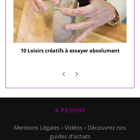
ier
10 Loisirs créatifs à essayer absolument
e
A PROPOS
Mentions Légales
-
Vidéos
-
Découvrez nos
guides d'achats