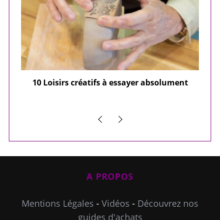
ier
10 Loisirs créatifs à essayer absolument
e
A PROPOS
Mentions Légales
-
Vidéos
-
Découvrez nos
guides d'achats