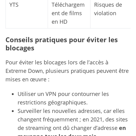
YTS
Téléchargem
Risques de
e
a
ent de films
violation
r
en HD
c
h
Conseils pratiques pour éviter les
f
o
blocages
r
:
Pour éviter les blocages lors de l’accès à
Extreme Down, plusieurs pratiques peuvent être
mises en œuvre :
Utiliser un VPN pour contourner les
restrictions géographiques.
Surveiller les nouvelles adresses, car elles
changent fréquemment ; en 2021, des sites
de streaming ont dû changer d’adresse
en