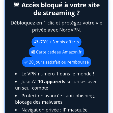
🚨 Accès bloqué à votre site
de streaming ?
Débloquez en 1 clic et protégez votre vie
privée avec NordVPN.
🎁 -73% + 3 mois offerts
🛍️ Carte cadeau Amazon.fr
✅ 30 jours satisfait ou remboursé
Le VPN numéro 1 dans le monde !
Jusqu’à
10 appareils
sécurisés avec
un seul compte
S
Protection avancée : anti-phishing,
e
a
blocage des malwares
r
Navigation privée : IP masquée,
c