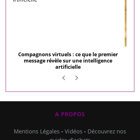
ier
10 Loisirs créatifs à essayer absolument
e
A PROPOS
Mentions Légales
-
Vidéos
-
Découvrez nos