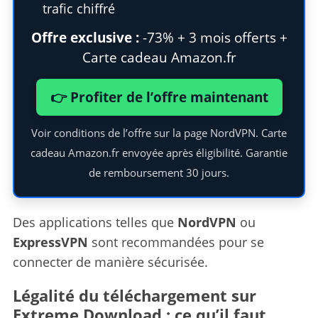
trafic chiffré
h
f
Offre exclusive :
-73% + 3 mois offerts +
o
Carte cadeau Amazon.fr
r
:
👉 Profiter de l’offre maintenant
Voir conditions de l’offre sur la page NordVPN. Carte
cadeau Amazon.fr envoyée après éligibilité. Garantie
de remboursement 30 jours.
Des applications telles que
NordVPN
ou
ExpressVPN
sont recommandées pour se
connecter de manière sécurisée.
Légalité du téléchargement sur
Extreme Download : ce qu’il faut