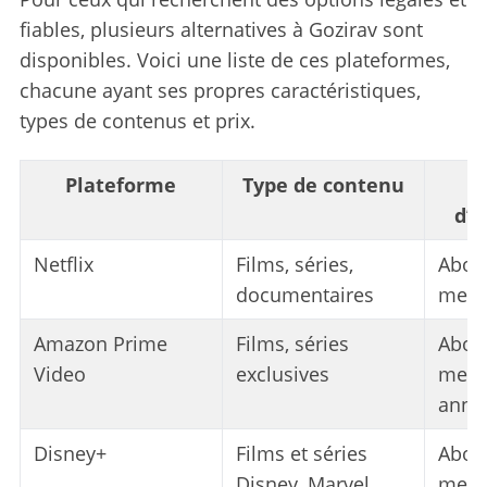
fiables, plusieurs alternatives à Gozirav sont
disponibles. Voici une liste de ces plateformes,
chacune ayant ses propres caractéristiques,
types de contenus et prix.
Plateforme
Type de contenu
d’
Netflix
Films, séries,
Abon
documentaires
mens
S
e
Amazon Prime
Films, séries
Abon
a
r
Video
exclusives
mens
c
annu
h
f
Disney+
Films et séries
Abon
o
Disney, Marvel,
mens