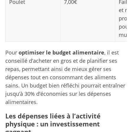
Poulet
7,00€
Faibl
et ri
proté
pour 
musc
Pour
optimiser le budget alimentaire
, il est
conseillé d’acheter en gros et de planifier ses
repas, permettant ainsi de mieux gérer ses
dépenses tout en consommant des aliments
sains. Un budget bien réfléchi pourrait entraîner
jusqu’à 30% d’économies sur les dépenses
alimentaires.
Les dépenses liées à l’activité
physique : un investissement
gagnant