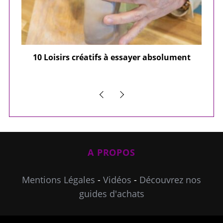
ier
10 Loisirs créatifs à essayer absolument
e
A PROPOS
Mentions Légales
-
Vidéos
-
Découvrez nos
guides d'achats