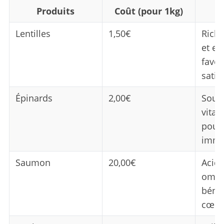
Produits
Coût (pour 1kg)
Lentilles
1,50€
Riche
et en
favor
satié
Épinards
2,00€
Sourc
vitam
pour 
immu
Saumon
20,00€
Acide
omég
bénéf
cœur 