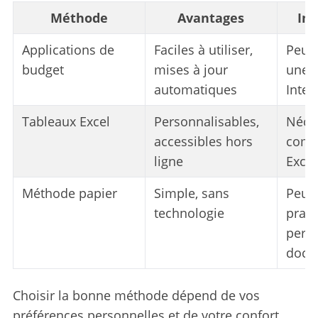
Méthode
Avantages
In
Applications de
Faciles à utiliser,
Peuve
budget
mises à jour
une 
automatiques
Inter
Tableaux Excel
Personnalisables,
Néces
accessibles hors
comp
ligne
Excel
Méthode papier
Simple, sans
Peut 
technologie
prati
perd
docu
Choisir la bonne méthode dépend de vos
préférences personnelles et de votre confort