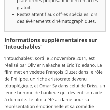
plateformes proposant le film en accès
a
gratuit.
r
c
Restez attentif aux offres spéciales lors
h
des événements cinématographiques.
f
o
r
Informations supplémentaires sur
:
‘Intouchables’
‘Intouchables’, sorti le 2 novembre 2011, est
réalisé par Olivier Nakache et Éric Toledano. Le
film met en vedette François Cluzet dans le rôle
de Philippe, un riche aristocrate devenu
tétraplégique, et Omar Sy dans celui de Driss, un
jeune homme de banlieue qui devient son aide
à domicile. Le film a été acclamé pour sa
représentation émotionnelle et sa comédie