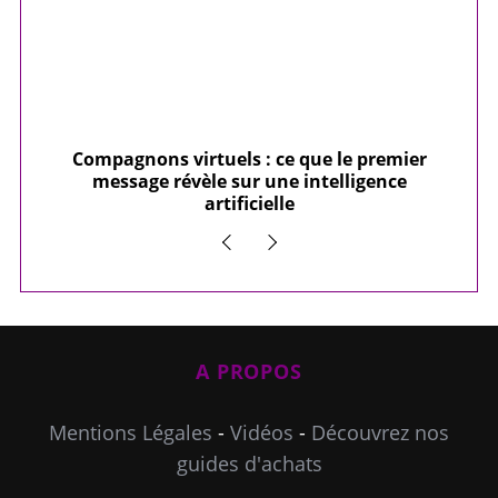
e
Compagnons virtuels : ce que le premier
10
message révèle sur une intelligence
artificielle
A PROPOS
Mentions Légales
-
Vidéos
-
Découvrez nos
guides d'achats