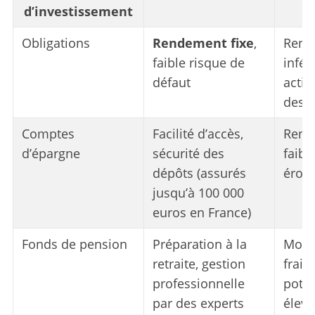
d’investissement
Obligations
Rendement fixe
,
Rend
faible risque de
infér
défaut
actio
des t
Comptes
Facilité d’accès,
Rend
d’épargne
sécurité des
faible
dépôts (assurés
éroda
jusqu’à 100 000
euros en France)
Fonds de pension
Préparation à la
Moins
retraite, gestion
frais
professionnelle
poten
par des experts
élevé