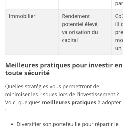
S
par a
e
a
Immobilier
Rendement
Coûts
r
potentiel élevé,
illiqu
c
valorisation du
prend
h
capital
mois
f
o
un bi
r
:
Meilleures pratiques pour investir en
toute sécurité
Quelles stratégies vous permettront de
minimiser les risques lors de l’investissement ?
Voici quelques
meilleures pratiques
à adopter
:
Diversifier son portefeuille pour répartir le