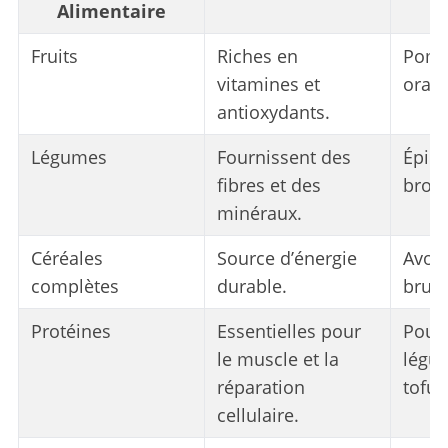
Alimentaire
Fruits
Riches en
Pomm
vitamines et
oran
antioxydants.
Légumes
Fournissent des
Épina
fibres et des
broco
minéraux.
Céréales
Source d’énergie
Avoin
complètes
durable.
brun.
Protéines
Essentielles pour
Poule
le muscle et la
légu
réparation
tofu.
cellulaire.