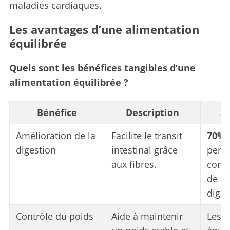
maladies cardiaques.
Les avantages d’une alimentation
équilibrée
Quels sont les bénéfices tangibles d’une
alimentation équilibrée ?
Bénéfice
Description
St
Amélioration de la
Facilite le transit
70%
digestion
intestinal grâce
pers
aux fibres.
cons
de p
diges
Contrôle du poids
Aide à maintenir
Les 