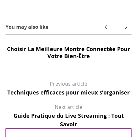
You may also like
Choisir La Meilleure Montre Connectée Pour
Votre Bien-Être
Previous article
Techniques efficaces pour mieux s’organiser
Next article
Guide Pratique du Live Streaming : Tout
Savoir
s
E