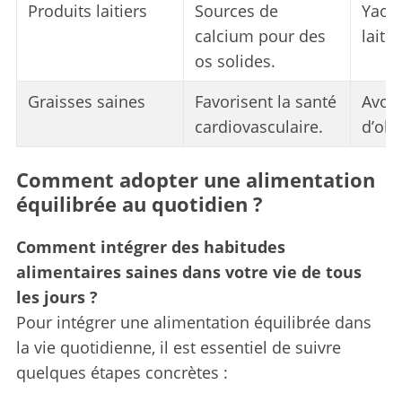
Produits laitiers
Sources de
Yaour
calcium pour des
lait.
os solides.
Graisses saines
Favorisent la santé
Avoin
cardiovasculaire.
d’oli
S
Comment adopter une alimentation
e
équilibrée au quotidien ?
a
r
Comment intégrer des habitudes
c
h
alimentaires saines dans votre vie de tous
f
les jours ?
o
Pour intégrer une alimentation équilibrée dans
r
la vie quotidienne, il est essentiel de suivre
:
quelques étapes concrètes :