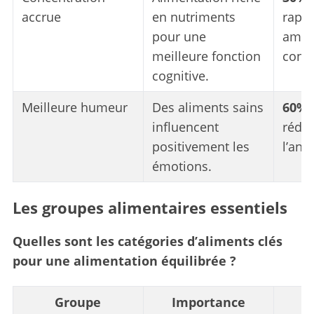
accrue
en nutriments
rapp
pour une
améli
meilleure fonction
conce
cognitive.
Meilleure humeur
Des aliments sains
60%
influencent
réduc
positivement les
l’anxi
émotions.
Les groupes alimentaires essentiels
Quelles sont les catégories d’aliments clés
pour une alimentation équilibrée ?
Groupe
Importance