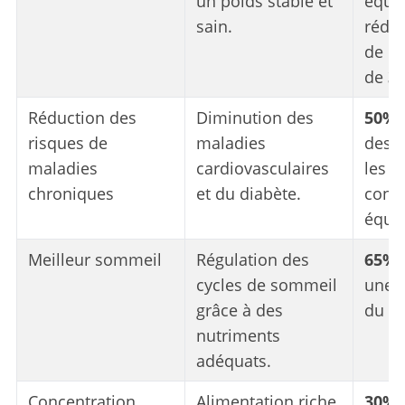
un poids stable et
équil
sain.
rédui
de pr
de
3
Réduction des
Diminution des
50%
risques de
maladies
des r
maladies
cardiovasculaires
les
chroniques
et du diabète.
cons
équil
Meilleur sommeil
Régulation des
65%
cycles de sommeil
une 
grâce à des
du s
nutriments
adéquats.
Concentration
Alimentation riche
30%