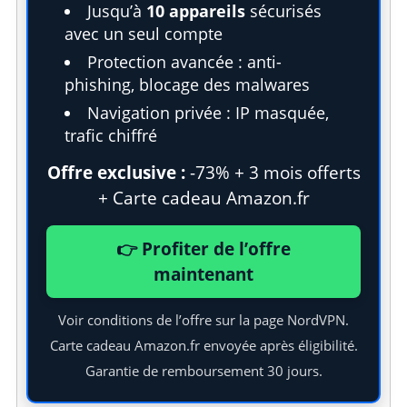
Jusqu’à
10 appareils
sécurisés
avec un seul compte
S
Protection avancée : anti-
e
phishing, blocage des malwares
a
r
Navigation privée : IP masquée,
c
trafic chiffré
h
f
Offre exclusive :
-73% + 3 mois offerts
o
+ Carte cadeau Amazon.fr
r
:
👉 Profiter de l’offre
maintenant
Voir conditions de l’offre sur la page NordVPN.
Carte cadeau Amazon.fr envoyée après éligibilité.
Garantie de remboursement 30 jours.