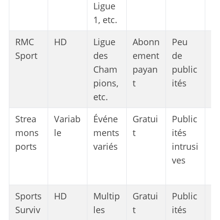
Ligue
1, etc.
RMC
HD
Ligue
Abonn
Peu
1
Sport
des
ement
de
lé
Cham
payan
public
pions,
t
ités
etc.
Strea
Variab
Événe
Gratui
Public
Po
mons
le
ments
t
ités
b
ports
variés
intrusi
nt
ves
il
e
Sports
HD
Multip
Gratui
Public
Po
Surviv
les
t
ités
b