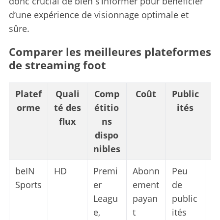
donc crucial de bien s’informer pour bénéficier
d’une expérience de visionnage optimale et
sûre.
Comparer les meilleures plateformes
de streaming foot
Platef
Quali
Comp
Coût
Public
L
orme
té des
étitio
ités
flux
ns
dispo
nibles
beIN
HD
Premi
Abonn
Peu
1
Sports
er
ement
de
lé
Leagu
payan
public
e,
t
ités