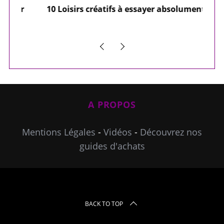
ier
10 Loisirs créatifs à essayer absolument
e
A PROPOS
Mentions Légales
-
Vidéos
-
Découvrez nos
guides d'achats
BACK TO TOP