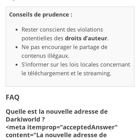
Conseils de prudence :
Rester conscient des violations
potentielles des
droits d’auteur
.
S
Ne pas encourager le partage de
e
contenus illégaux.
a
S’informer sur les lois locales concernant
r
le téléchargement et le streaming.
c
h
f
o
FAQ
r
:
Quelle est la nouvelle adresse de
Darkiworld ?
<meta itemprop="acceptedAnswer"
content="La nouvelle adresse de