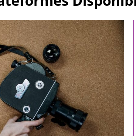
ateformes Disponib
omicile : 5
Comment choisir le
 votre bien-
réfrigérant R32 pour votre
e
système de climatisation