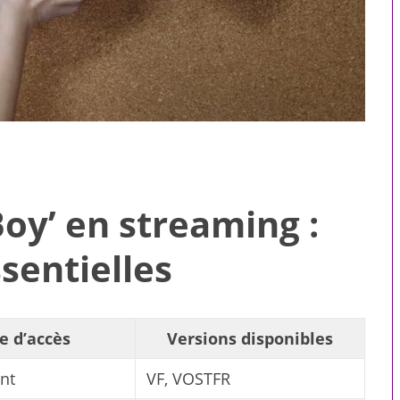
oy’ en streaming :
sentielles
e d’accès
Versions disponibles
 pour toute la
Compagnons virtuels : ce
le
que le premier message
nt
VF, VOSTFR
révèle sur une intelligence