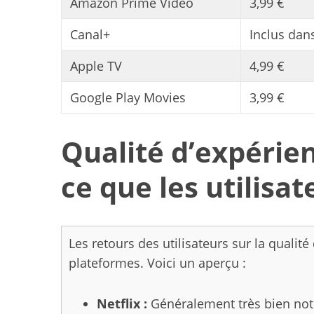
Amazon Prime Video
3,99 €
Canal+
Inclus dan
Apple TV
4,99 €
S
e
Google Play Movies
3,99 €
a
r
c
Qualité d’expérien
h
f
ce que les utilisa
o
r
:
Les retours des utilisateurs sur la qualit
plateformes. Voici un aperçu :
Netflix :
Généralement très bien noté