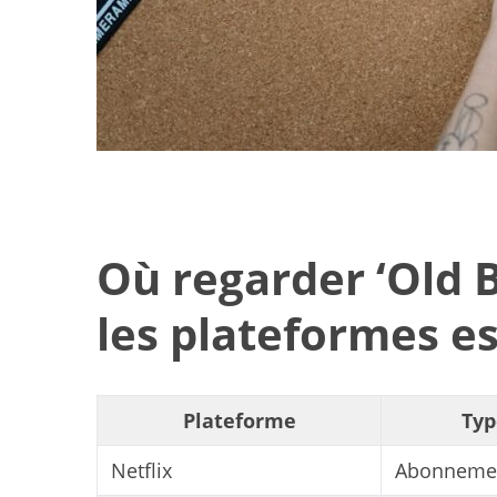
Où regarder ‘Old B
les plateformes es
Plateforme
Typ
Idées de loisirs
famil
Netflix
Abonneme