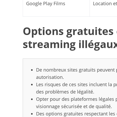
Google Play Films
Location et
S
Options gratuites 
e
a
streaming illégaux 
r
c
h
f
o
De nombreux sites gratuits peuvent 
r
autorisation.
:
Les risques de ces sites incluent la p
des problèmes de légalité.
Opter pour des plateformes légales 
visionnage sécurisée et de qualité.
Des options gratuites respectant les