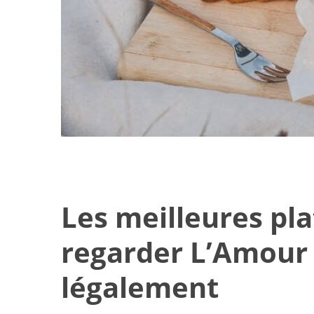
Les meilleures pl
regarder L’Amour 
Idées de loisirs
légalement
famil