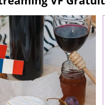
treaming VF Gratuit
omicile : 5
Comment choisir le
 votre bien-
réfrigérant R32 pour votre
e
système de climatisation