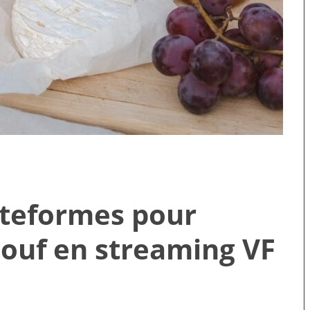
ateformes pour
ouf en streaming VF
 pour toute la
Compagnons virtuels : ce
le
que le premier message
révèle sur une intelligence