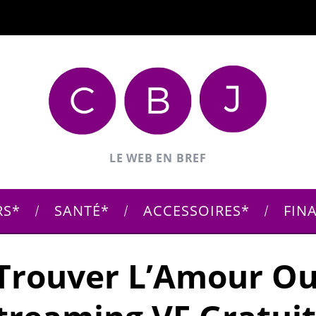
LE WEB EN BREF
RS
SANTÉ
ACCESSOIRES
FIN
Trouver L’Amour Ou