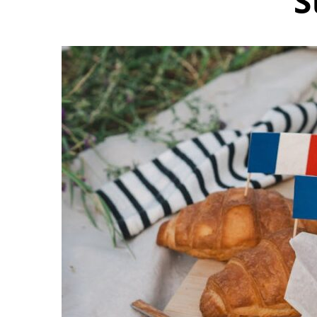
S
Yoga doux à d
exercices pour
êtr