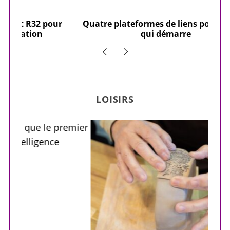
our
Quatre plateformes de liens pour un site
Y
qui démarre
LOISIRS