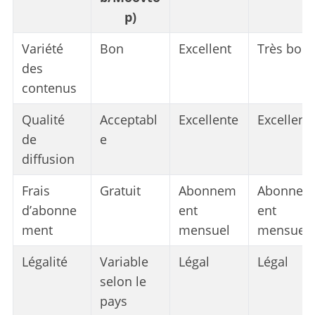
p)
Variété
Bon
Excellent
Très bon
des
contenus
Qualité
Acceptabl
Excellente
Excellent
de
e
diffusion
Frais
Gratuit
Abonnem
Abonnem
d’abonne
ent
ent
ment
mensuel
mensuel
Légalité
Variable
Légal
Légal
selon le
pays