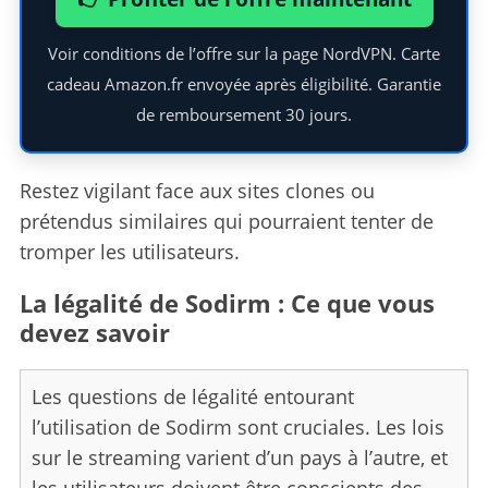
Voir conditions de l’offre sur la page NordVPN. Carte
cadeau Amazon.fr envoyée après éligibilité. Garantie
de remboursement 30 jours.
Restez vigilant face aux sites clones ou
prétendus similaires qui pourraient tenter de
S
tromper les utilisateurs.
e
a
La légalité de Sodirm : Ce que vous
r
devez savoir
c
h
f
Les questions de légalité entourant
o
l’utilisation de Sodirm sont cruciales. Les lois
r
sur le streaming varient d’un pays à l’autre, et
:
les utilisateurs doivent être conscients des