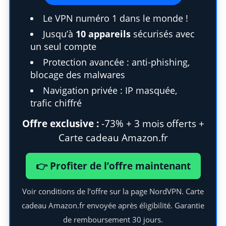
Le VPN numéro 1 dans le monde !
Jusqu’à
10 appareils
sécurisés avec
un seul compte
Protection avancée : anti-phishing,
blocage des malwares
Navigation privée : IP masquée,
trafic chiffré
Offre exclusive :
-73% + 3 mois offerts +
Carte cadeau Amazon.fr
S
👉 Profiter de l’offre maintenant
e
a
Voir conditions de l’offre sur la page NordVPN. Carte
r
cadeau Amazon.fr envoyée après éligibilité. Garantie
c
h
de remboursement 30 jours.