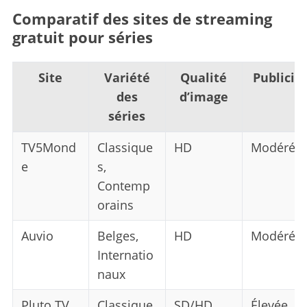
Comparatif des sites de streaming
gratuit pour séries
Site
Variété
Qualité
Publicit
des
d’image
séries
TV5Mond
Classique
HD
Modérée
e
s,
Contemp
orains
Auvio
Belges,
HD
Modérée
Internatio
naux
Pluto TV
Classique
SD/HD
Élevée