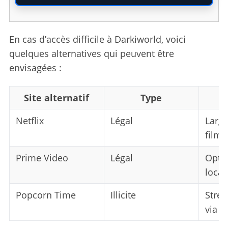
r
c
h
En cas d’accès difficile à Darkiworld, voici
f
o
quelques alternatives qui peuvent être
r
envisagées :
:
Site alternatif
Type
Netflix
Légal
Large
films
Prime Video
Légal
Opti
locat
Popcorn Time
Illicite
Strea
via t