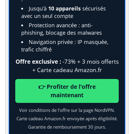
Jusqu’à
10 appareils
sécurisés
avec un seul compte
Protection avancée : anti-
phishing, blocage des malwares
Navigation privée : IP masquée,
trafic chiffré
Offre exclusive :
-73% + 3 mois offerts
+ Carte cadeau Amazon.fr
👉 Profiter de l’offre
maintenant
Voir conditions de l’offre sur la page NordVPN.
S
Carte cadeau Amazon.fr envoyée après éligibilité.
e
Garantie de remboursement 30 jours.
a