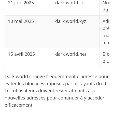
21 juin 2025
darkiworld.cc
Nouv
du si
10 mai 2025
darkiworld.xyz
Adre
précé
main
inact
15 avril 2025
darkiworld.net
Bloq
plusi
Darkiworld change fréquemment d’adresse pour
éviter les blocages imposés par les ayants droit.
Les utilisateurs doivent rester attentifs aux
nouvelles adresses pour continuer à y accéder
efficacement.