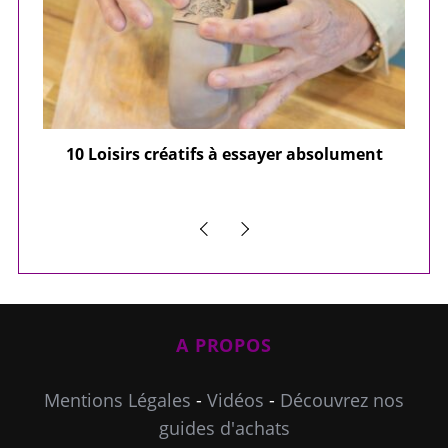
ier
10 Loisirs créatifs à essayer absolument
e
A PROPOS
Mentions Légales
-
Vidéos
-
Découvrez nos
guides d'achats