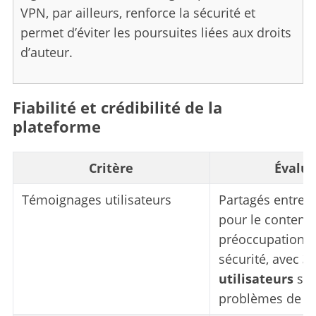
VPN, par ailleurs, renforce la sécurité et
permet d’éviter les poursuites liées aux droits
d’auteur.
Fiabilité et crédibilité de la
plateforme
S
Critère
Évalua
e
a
Témoignages utilisateurs
Partagés entre s
r
pour le contenu 
c
préoccupations 
h
sécurité, avec
3
f
o
utilisateurs
sig
r
problèmes de sé
: