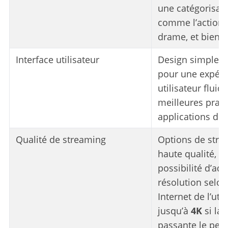
une catégorisati
comme l’action, 
drame, et bien d
Interface utilisateur
Design simple et
pour une expéri
utilisateur fluid
meilleures prat
applications de 
Qualité de streaming
Options de stre
haute qualité, av
possibilité d’ada
résolution selon
Internet de l’util
jusqu’à
4K
si la
passante le per