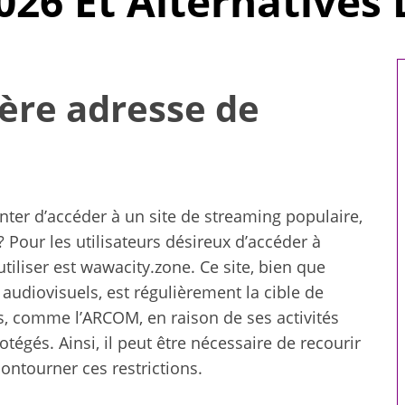
026 Et Alternatives 
ière adresse de
nter d’accéder à un site de streaming populaire,
 Pour les utilisateurs désireux d’accéder à
tiliser est wawacity.zone. Ce site, bien que
udiovisuels, est régulièrement la cible de
es, comme l’ARCOM, en raison de ses activités
otégés. Ainsi, il peut être nécessaire de recourir
omicile : 5
Comment choisir le
 votre bien-
réfrigérant R32 pour votre
contourner ces restrictions.
e
système de climatisation