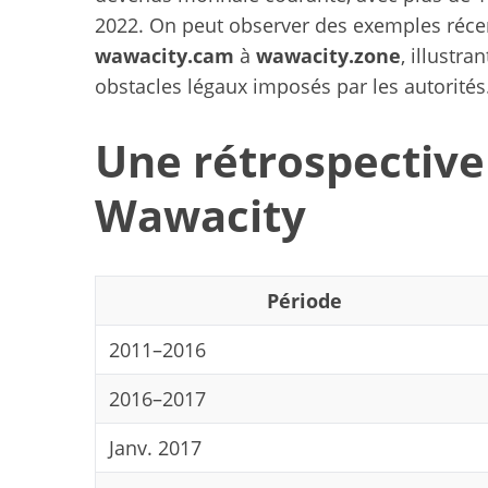
2022. On peut observer des exemples réc
wawacity.cam
à
wawacity.zone
, illustra
obstacles légaux imposés par les autorités
S
e
Une rétrospective
a
r
Wawacity
c
h
f
o
Période
r
:
2011–2016
2016–2017
Janv. 2017