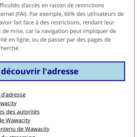
ficultés d’accès en raison de restrictions
ernet (FAI). Par exemple, 66% des utilisateurs de
oir fait face à des restrictions, rendant leur
 de mise, car la navigation peut impliquer de
ité en ligne, ou de passer par des pages de
cherché.
 découvrir l'adresse
 d’adresse
awacity
es des autorités
 pour toute la
Compagnons virtuels : ce
 de Wawacity
le
que le premier message
contenu de Wawacity
révèle sur une intelligence