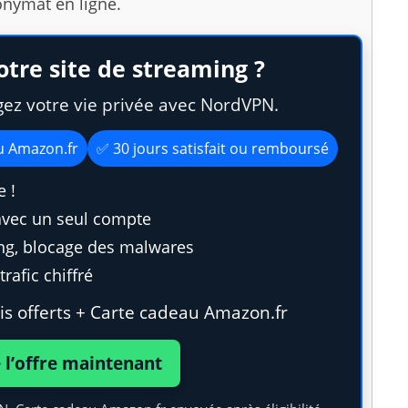
onymat en ligne.
otre site de streaming ?
gez votre vie privée avec NordVPN.
au Amazon.fr
✅ 30 jours satisfait ou remboursé
 !
avec un seul compte
ing, blocage des malwares
rafic chiffré
s offerts + Carte cadeau Amazon.fr
e l’offre maintenant