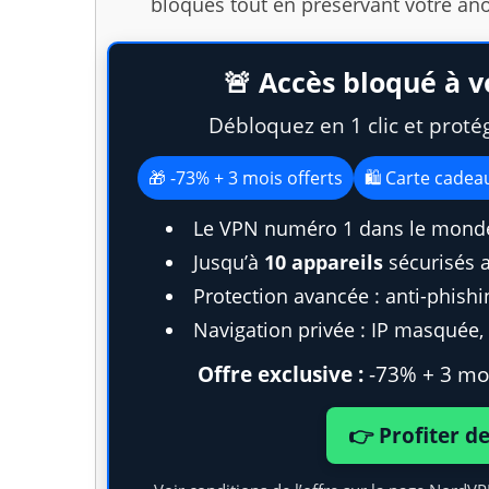
bloqués tout en préservant votre an
🚨 Accès bloqué à v
Débloquez en 1 clic et proté
🎁 -73% + 3 mois offerts
🛍️ Carte cade
Le VPN numéro 1 dans le monde
Jusqu’à
10 appareils
sécurisés 
Protection avancée : anti-phish
Navigation privée : IP masquée, t
Offre exclusive :
-73% + 3 moi
👉 Profiter d