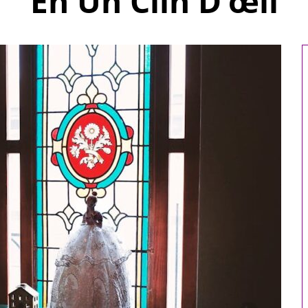
En Un Clin D’œil
omicile : 5
Comment choisir le
 votre bien-
réfrigérant R32 pour votre
e
système de climatisation