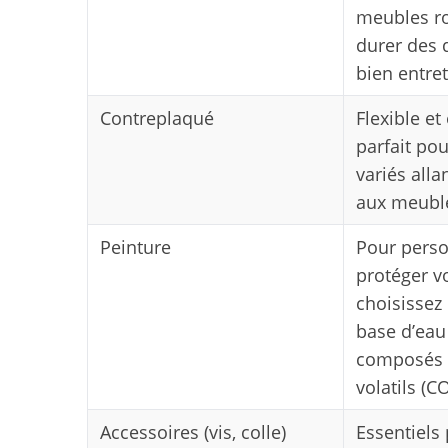
meubles ro
durer des 
bien entre
S
Contreplaqué
Flexible e
e
parfait pou
a
r
variés alla
c
aux meubl
h
f
Peinture
Pour perso
o
protéger v
r
choisissez
:
base d’eau
composés 
volatils (C
Accessoires (vis, colle)
Essentiels