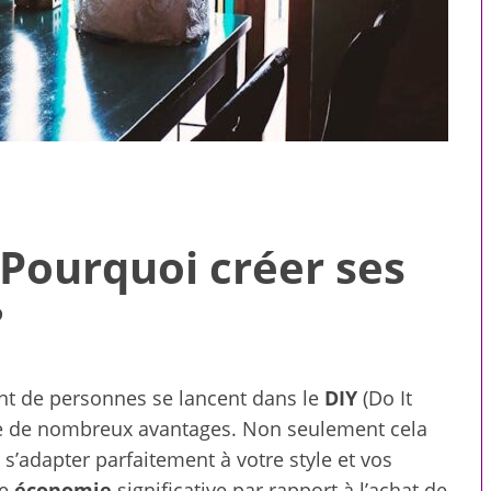
 Pourquoi créer ses
?
t de personnes se lancent dans le
DIY
(Do It
 pour toute la
Compagnons virtuels : ce
fre de nombreux avantages. Non seulement cela
le
que le premier message
s’adapter parfaitement à votre style et vos
révèle sur une intelligence
ne
économie
significative par rapport à l’achat de