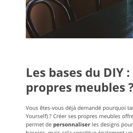
Les bases du DIY :
propres meubles 
Vous êtes-vous déjà demandé pourquoi tan
Idées de loisirs
Yourself) ? Créer ses propres meubles of
famil
permet de
personnaliser
les designs pour 
besoins, mais cela constitue également u