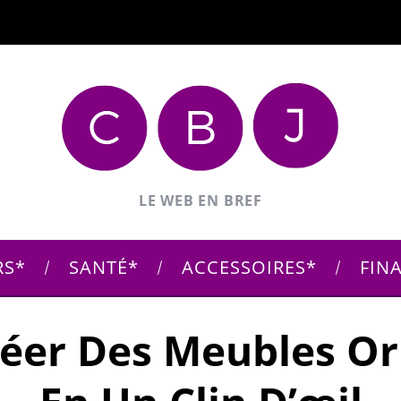
LE WEB EN BREF
RS
SANTÉ
ACCESSOIRES
FIN
réer Des Meubles O