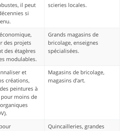
bustes, il peut
scieries locales.
décennies si
tenu.
t économique,
Grands magasins de
r des projets
bricolage, enseignes
nt des étagères
spécialisées.
es modulables.
nnaliser et
Magasins de bricolage,
os créations,
magasins d’art.
 des peintures à
 pour moins de
organiques
OV).
 pour
Quincailleries, grandes