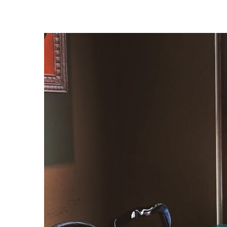
Yoga doux à d
exercices pour
êtr