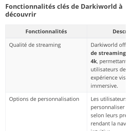
Fonctionnalités clés de Darkiworld à
découvrir
Fonctionnalités
Descri
Qualité de streaming
Darkiworld offr
de streaming a
4k
, permettant 
utilisateurs de p
expérience visue
immersive.
Options de personnalisation
Les utilisateurs
personnaliser le
selon leurs préf
rendant la navig