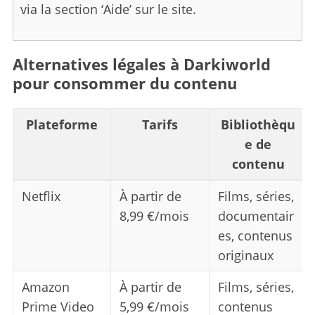
via la section ‘Aide’ sur le site.
S
e
Alternatives légales à Darkiworld
a
pour consommer du contenu
r
c
h
Plateforme
Tarifs
Bibliothèqu
f
o
e de
r
contenu
:
Netflix
À partir de
Films, séries,
8,99 €/mois
documentair
es, contenus
originaux
Amazon
À partir de
Films, séries,
Prime Video
5,99 €/mois
contenus