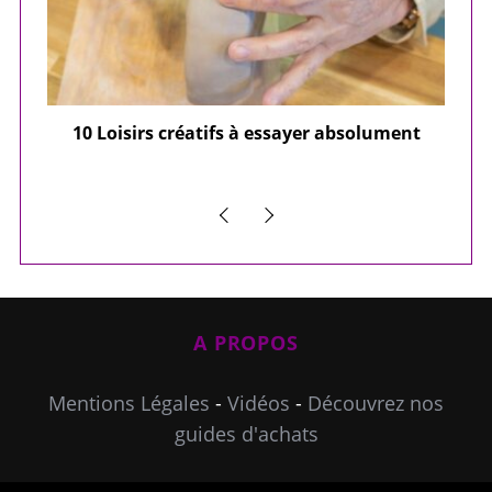
ier
10 Loisirs créatifs à essayer absolument
e
A PROPOS
Mentions Légales
-
Vidéos
-
Découvrez nos
guides d'achats