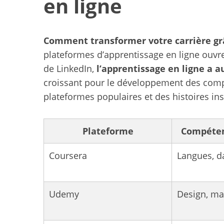
en ligne
Comment transformer votre carrière grâ
S
plateformes d’apprentissage en ligne ouvr
e
de LinkedIn,
l’apprentissage en ligne a 
a
croissant pour le développement des com
r
c
plateformes populaires et des histoires ins
h
f
o
Plateforme
Compéten
r
:
Coursera
Langues, d
Udemy
Design, ma