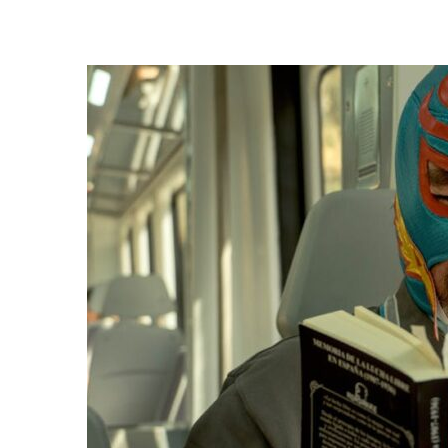
Yoga doux à d
exercices pour
êtr