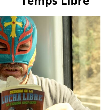
Temps Libre
omicile : 5
Comment choisir le
 votre bien-
réfrigérant R32 pour votre
e
système de climatisation